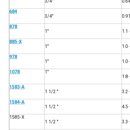
3/4''
0.6
684
3/4''
0.9
878
1''
1.1 
885-X
1''
1.0 
978
1''
1.0 
1078
1''
1.8 
1583-A
1 1/2 ''
3.2
1584-A
1 1/2 ''
4.5
1585-X
1 1/2 ''
3.3