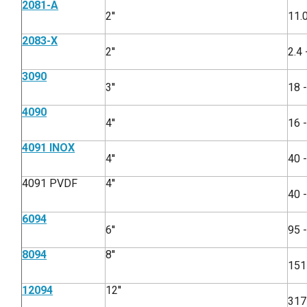
2081-A
2''
11.
2083-X
2''
2.4
3090
3''
18 
4090
4''
16 
4091 INOX
4''
40 
4091 PVDF
4''
40 
6094
6''
95 
8094
8''
151
12094
12''
317