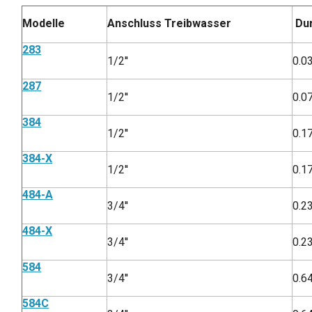
Modelle
Anschluss Treibwasser
Du
283
1/2''
0.0
287
1/2''
0.0
384
1/2''
0.1
384-X
1/2''
0.1
484-A
3/4''
0.2
484-X
3/4''
0.2
584
3/4''
0.6
584C