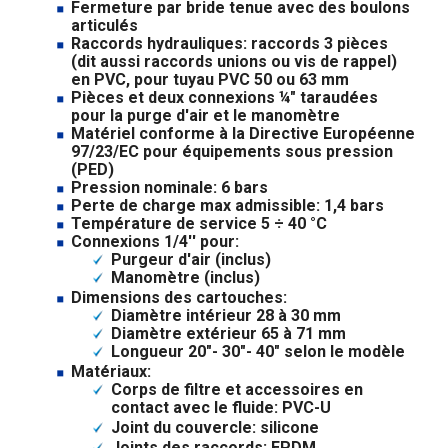
Fermeture par bride tenue avec des boulons
articulés
Raccords hydrauliques: raccords 3 pièces
(dit aussi raccords unions ou vis de rappel)
en PVC, pour tuyau PVC 50 ou 63 mm
Pièces et deux connexions ¼" taraudées
pour la purge d'air et le manomètre
Matériel conforme à la Directive Européenne
97/23/EC pour équipements sous pression
(PED)
Pression nominale: 6 bars
Perte de charge max admissible: 1,4 bars
Température de service 5 ÷ 40 °C
Connexions 1/4'' pour:
Purgeur d'air (inclus)
Manomètre (inclus)
Dimensions des cartouches:
Diamètre intérieur 28 à 30 mm
Diamètre extérieur 65 à 71 mm
Longueur 20"- 30"- 40" selon le modèle
Matériaux:
Corps de filtre et accessoires en
contact avec le fluide: PVC-U
Joint du couvercle: silicone
Joints des raccords: EPDM