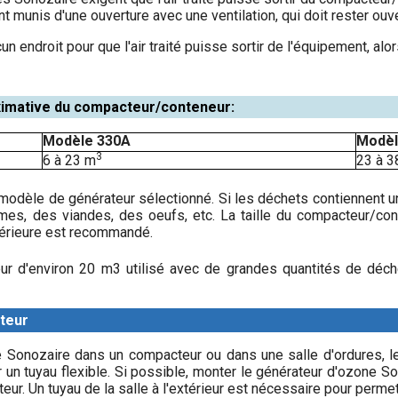
t munis d'une ouverture avec une ventilation, qui doit rester ouve
ucun endroit pour que l'air traité puisse sortir de l'équipement, al
roximative du compacteur/conteneur:
Modèle 330A
Modèl
3
6 à 23 m
23 à 
modèle de générateur sélectionné. Si les déchets contiennent u
mes, des viandes, des oeufs, etc. La taille du compacteur/con
périeure est recommandé.
ur d'environ 20 m3 utilisé avec de grandes quantités de déc
teur
ne Sonozaire dans un compacteur ou dans une salle d'ordures, le
 un tuyau flexible. Si possible, monter le générateur d'ozone Son
r. Un tuyau de la salle à l'extérieur est nécessaire pour permettre