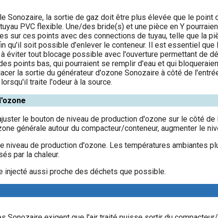
e Sonozaire, la sortie de gaz doit être plus élevée que le point
 tuyau PVC flexible. Une/des bride(s) et une pièce en Y pourraient
ides sur ces points avec des connections de tuyau, telle que la pi
n qu'il soit possible d'enlever le conteneur. Il est essentiel que
à éviter tout blocage possible avec l'ouverture permettant de dé
r des points bas, qui pourraient se remplir d'eau et qui bloquerai
lacer la sortie du générateur d'ozone Sonozaire à côté de l'ent
orsqu'il traite l'odeur à la source.
d'ozone
juster le bouton de niveau de production d'ozone sur le côté de l'
zone générale autour du compacteur/conteneur, augmenter le niv
e le niveau de production d'ozone. Les températures ambiantes p
és par la chaleur.
tre injecté aussi proche des déchets que possible.
 Sonozaire exigent que l'air traité puisse sortir du compacteu