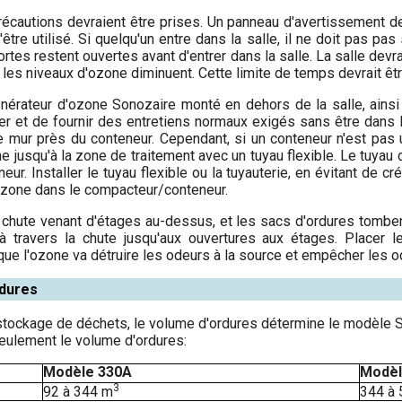
récautions devraient être prises. Un panneau d'avertissement dev
d'être utilisé. Si quelqu'un entre dans la salle, il ne doit pas p
ortes restent ouvertes avant d'entrer dans la salle. La salle dev
 les niveaux d'ozone diminuent. Cette limite de temps devrait ê
nérateur d'ozone Sonozaire monté en dehors de la salle, ainsi 
oyer et de fournir des entretiens normaux exigés sans être dans l
 le mur près du conteneur. Cependant, si un conteneur n'est pas 
ne jusqu'à la zone de traitement avec un tuyau flexible. Le tuyau d
ur. Installer le tuyau flexible ou la tuyauterie, en évitant de cr
'ozone dans le compacteur/conteneur.
e chute venant d'étages au-dessus, et les sacs d'ordures tomben
à travers la chute jusqu'aux ouvertures aux étages. Placer 
e l'ozone va détruire les odeurs à la source et empêcher les o
rdures
tockage de déchets, le volume d'ordures détermine le modèle Son
 seulement le volume d'ordures:
Modèle 330A
Modèl
3
92 à 344 m
344 à