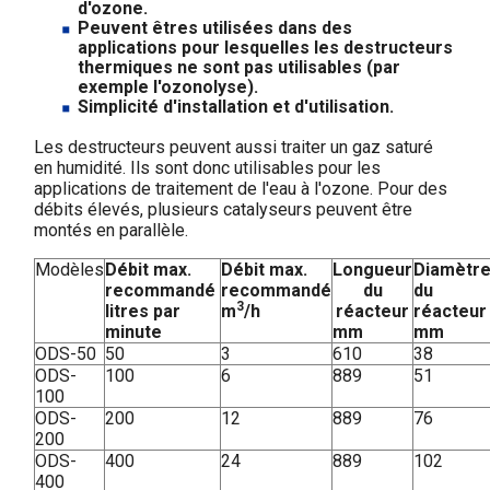
d'ozone.
Peuvent êtres utilisées dans des
applications pour lesquelles les destructeurs
thermiques ne sont pas utilisables (par
exemple l'ozonolyse).
Simplicité d'installation et d'utilisation.
Les destructeurs peuvent aussi traiter un gaz saturé
en humidité. Ils sont donc utilisables pour les
applications de traitement de l'eau à l'ozone. Pour des
débits élevés, plusieurs catalyseurs peuvent être
montés en parallèle.
Modèles
Débit max.
Débit max.
Longueur
Diamètr
recommandé
recommandé
du
du
3
litres par
m
/h
réacteur
réacteur
minute
mm
mm
ODS-50
50
3
610
38
ODS-
100
6
889
51
100
ODS-
200
12
889
76
200
ODS-
400
24
889
102
400