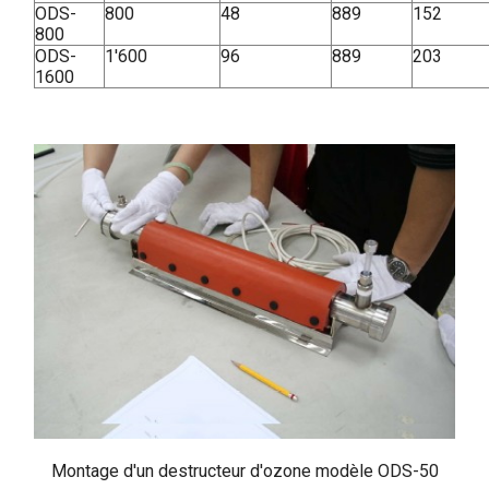
ODS-
800
48
889
152
800
ODS-
1'600
96
889
203
1600
Montage d'un destructeur d'ozone modèle ODS-50