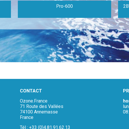
Pro-600
2B
CONTACT
PR
Ozone.France
ho
71 Route des Vallées
lu
74100 Annemasse
08
France
Tél : +33 (0)4.81.91.62.13