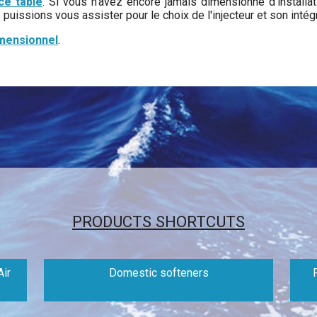
ce table
. Si vous n'avez encore jamais dimensionné d'installati
uissions vous assister pour le choix de l'injecteur et son intégra
imensionnel
.
PRODUCTS SHORTCUTS
ir
Domestic softeners