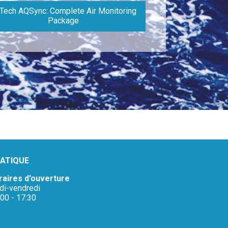
Tech AQSync: Complete Air Monitoring
Package
ATIQUE
raires d'ouverture
ndi-vendredi
:00 - 17:30