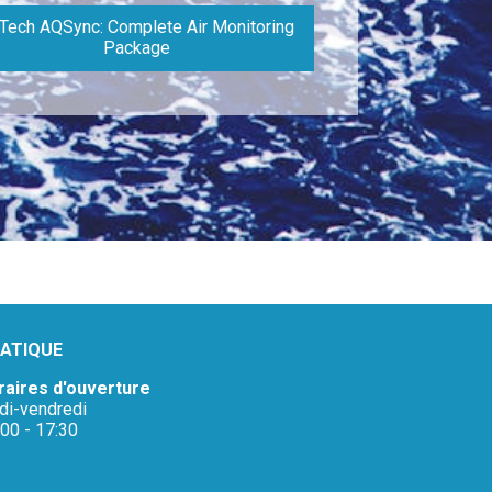
Tech AQSync: Complete Air Monitoring
Package
ATIQUE
raires d'ouverture
ndi-vendredi
:00 - 17:30