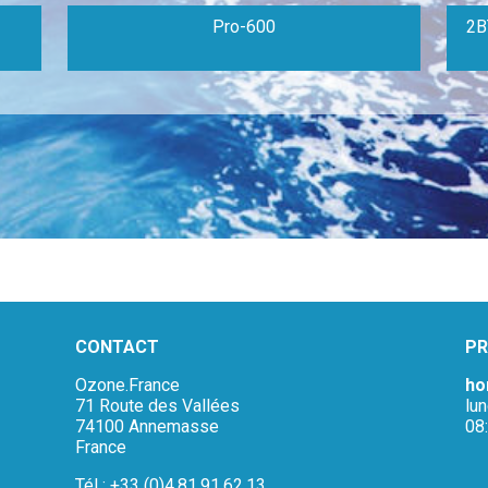
Pro-600
2B
CONTACT
PR
Ozone.France
ho
71 Route des Vallées
lu
74100 Annemasse
08
France
Tél : +33 (0)4.81.91.62.13